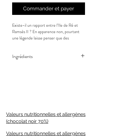
Commander et payer
Existe-il un rapport entre l’Ile de Ré et
Ramsès II ? En apparence non, pourtant
une légende laisse penser que des
navigateurs égyptiens auraient été envoyés
par Ramsès II autour de l'an -1230 avant
Ingrédients
notre ère pour faire le tour du monde à la
voile. Le hasard fît que leur bateau s'échoua
Sucre de canne*, beurre de cacao*, lait en
en France au Martray sur l’Ile de Ré. Ils y
poudre*, masse de cacao*, extrait de
auraient vécu et construit une petite
vanille*, Fleur de sel récolté à l'Ile de Ré,
pyramide en hommage à leur Roi. L’alliance
TRACES ÉVENTUELLES DE LAIT ET
et la préservation étant les principaux
FRUITS À COQUE. *issu de l'agriculture
Livraison gratuite en France à partir
symbols du sel, et, la culture du sel sur l'Ile
biologique
de Ré une tradition, Maison Bonange vous
de 45€!
propose de découvrir une tablette chocolat
Valeurs nutritionnelles et allergènes
au lait 39% cacao parsemée de fleur de sel
de l’Ile de Ré à la mémoire de ces
(chocolat noir 70%)
valeureux marins.
Valeurs nutritionnelles et allergènes