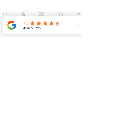
Aide
Contact
Devenir revendeur
Votre avis nous intéresse
Li
vraison et retours
CGV
CGU
Presse