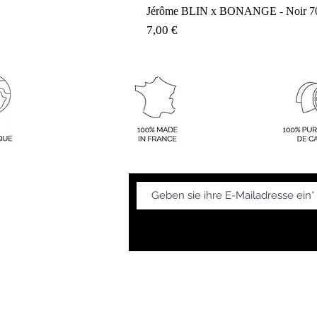
Jérôme BLIN x BONANGE - Noir 70
Preis
7,00 €