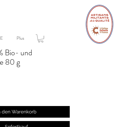
+
TE
Plus
% Bio- und
lle 80 g
n den Warenkorb
Sofortkauf