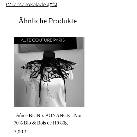
(Milchschokolade 45%)
Ähnliche Produkte
HAUTE COUTURE PARIS
CHEF ÉTOILÉ MICHELIN
Jérôme BLIN x BONANGE - Noir
Simone ZANONI x BON
70% Bio & Bois de Hô 80g
Noir 70% Carnevale di Ven
Preis
Preis
7,00 €
8,00 €