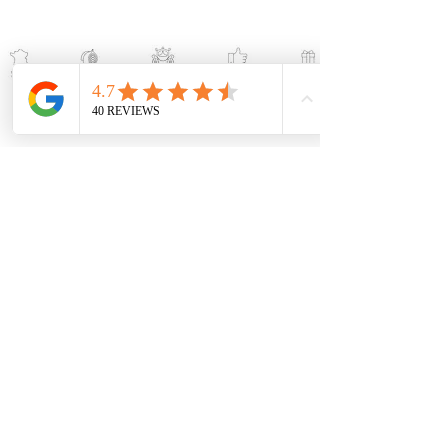
Hilfe
Kontakt
Werden Sie Wiederverkäufer
Ihre Meinung interessiert uns
Li
wahr und gibt zurück
AGB
AGB
Sich beeilen