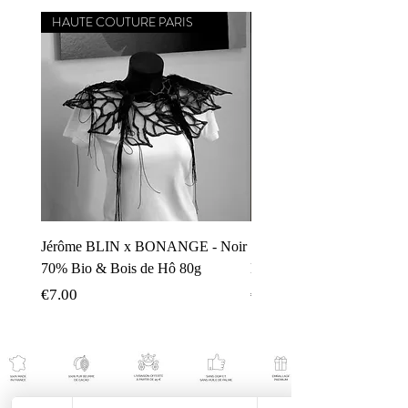
HAUTE COUTURE PARIS
CHEF ÉTOILÉ MICHELIN
Jérôme BLIN x BONANGE - Noir
Simone ZANONI x BON
70% Bio & Bois de Hô 80g
Noir 70% Carnevale di Ven
가격
가격
€7.00
€8.00