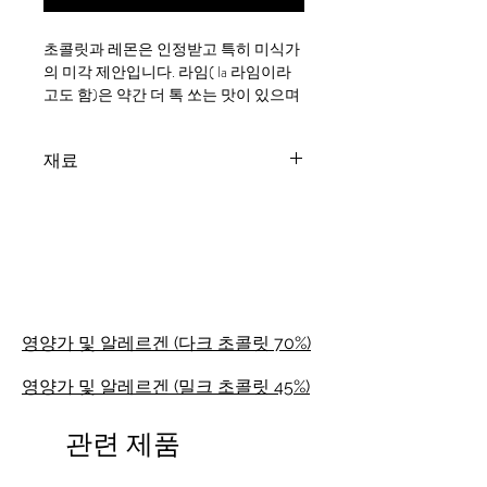
초콜릿과 레몬은 인정받고 특히 미식가
의 미각 제안입니다. 라임( la 라임이라
고도 함)은 약간 더 톡 쏘는 맛이 있으며
훨씬 더 이국적인 조합을 허용합니다.
Maison Bonange는 도미니카 공화국과
재료
페루에서 생산된 도미니카 공화국과 페
루에서 생산된 블렌드의 새로운 독창적
코코아 페이스트*(70%), 사탕수수*, 코
인 레시피로 구성된 새로운 오리지널 레
코아 버터*, 코코아 가루*, 아가베 데킬
시피를 제공합니다.
라나 가루*, 라임 에센셜 오일*, vanilla
extract* 우유와 견과류의 가능한 흔적.
유기농
45€부터 프랑스 내 무료 배송!
영양가 및 알레르겐 (다크 초콜릿 70%)
영양가 및 알레르겐 (밀크 초콜릿 45%)
관련 제품