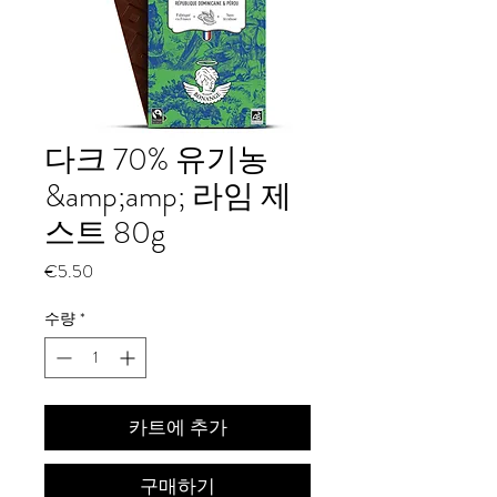
다크 70% 유기농
&amp;amp; 라임 제
스트 80g
가
€5.50
격
수량
*
카트에 추가
구매하기