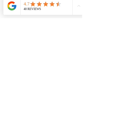
보조
연락하다
리셀러 되기
귀하의 의견은 우리에게 관심이 있습니다
리
true 및 반환
GTC
서비스 약관
서두르다
팔로우