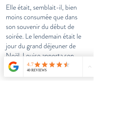
Elle était, semblait-il, bien
moins consumée que dans
son souvenir du début de
soirée. Le lendemain était le
jour du grand déjeuner de
Noël. Louise apporta son
aide, bien sûr. Dans
l’effervescence des
préparatifs, elle fouilla de la
main dans le tiroir, ramena
l’ustensile qu’elle cherchait,
puis repensa fur- tivement à
la vieille folle (voui voui !) : si