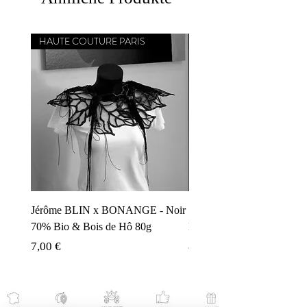
HAUTE COUTURE PARIS
CHEF ÉTOILÉ MICHELIN
Jérôme BLIN x BONANGE - Noir
Simone ZANONI x BON
70% Bio & Bois de Hô 80g
Noir 70% Carnevale di Ven
Preis
Preis
7,00 €
8,00 €