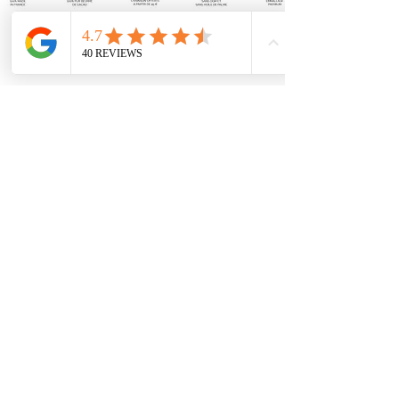
Hilfe
Kontakt
Werden Sie Wiederverkäufer
Ihre Meinung interessiert uns
Li
wahr und gibt zurück
AGB
AGB
Sich beeilen
Folge uns