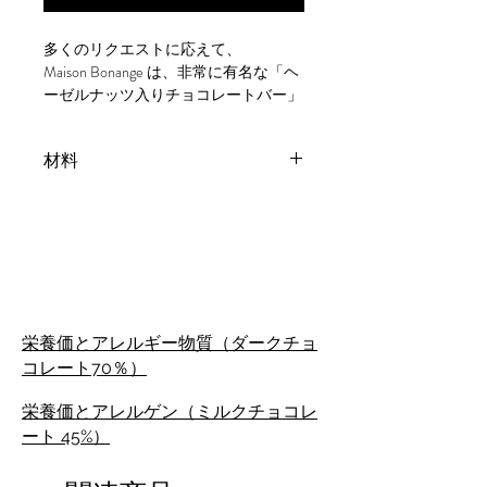
多くのリクエストに応えて、
Maison Bonange は、非常に有名な「ヘ
ーゼルナッツ入りチョコレートバー」
を独自の方法で再訪します。材
料 soigneusement から作られ、ワーク
材料
ショップの中心で選択および処理され
ます。よりおいしくするために、ヘー
きび砂糖**、ココアバター**、粉ミル
ゼルナッツをトーストしてよりカリカ
ク*、カカオマス**、バニラエキス**、
リに仕上げ、おいしいキャラメルでコ
トーストしたヘーゼルナッツ* **公正
ーティングします。これが、当社の
取引。
45% ミルク &amp; クロカンティ ヘー
きび砂糖**、ココアバター**、粉乳*、
ゼルナッツ タブレットが誕生した方
45€からフランスで無料配達！
カカオマス**、バニラエキス**、ロー
法です。
ストヘーゼルナッツ片*フェアトレー
栄養価とアレルギー物質（ダークチョ
ド農業。
コレート70％）
栄養価とアレルゲン（ミルクチョコレ
ート 45%）