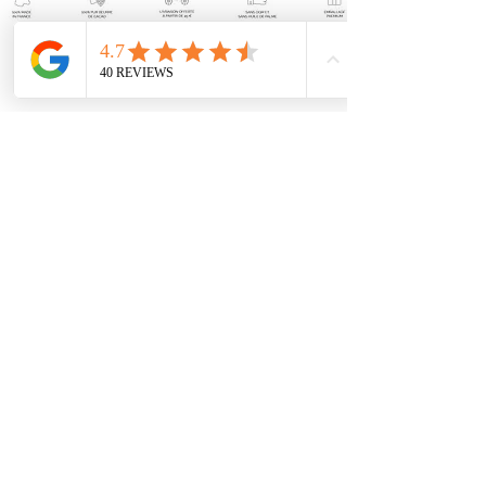
援助
コンタクト
リセラーになる
あなたの意見は私たちに興味があります
リー
true および return
GTC
利用規約
忙しい