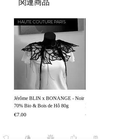
関連商品
HAUTE COUTURE PARIS
CHEF ÉTOILÉ MICHELIN
Jérôme BLIN x BONANGE - Noir
Simone ZANONI x BON
70% Bio & Bois de Hô 80g
Noir 70% Carnevale di Ven
価格
価格
€7.00
€8.00