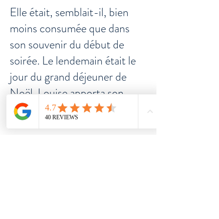
Elle était, semblait-il, bien
moins consumée que dans
son souvenir du début de
soirée. Le lendemain était le
jour du grand déjeuner de
Noël. Louise apporta son
aide, bien sûr. Dans
l’effervescence des
préparatifs, elle fouilla de la
main dans le tiroir, ramena
l’ustensile qu’elle cherchait,
puis repensa fur- tivement à
la vieille folle (voui voui !) : si