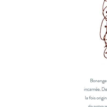
Bonange c
incarnée. De
la fois orig
de notre m