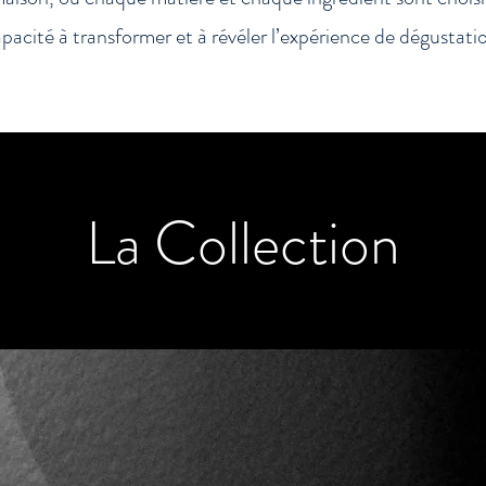
pacité à transformer et à révéler l’expérience de dégustati
La Collection