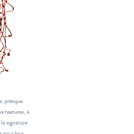
e, presque
x textures, à
 la signature
s pour leur