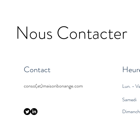
Nous Contacter
Contact
Heure
conso(at)maisonbonange.com
Lun. - V
Samedi
Dimanch